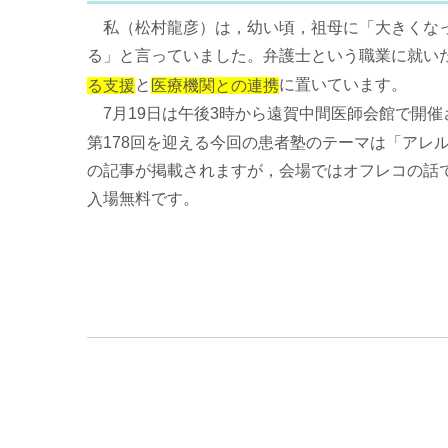
私（松村龍彦）は，幼い頃，祖母に「大きくなっ
る」と言っていました。弁護士という職業に就い
と
に置いています。
る支援
医療機関との連携
7月19日は午後3時から遠賀中間医師会館で開催
第178回を迎える今回の患者塾のテーマは「アレ
の記事が掲載されますが，会場ではオフレコの話
です。
場無料
入